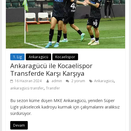
1. Lig
Ankaragücü
Kocaelispor
Ankaragücü ile Kocaelispor
Transferde Karşı Karşıya
,
16 Haziran 2024
admin
2 yorum
Ankaragücü
,
ankaragücü transfer
Transfer
Bu sezon küme düşen MKE Ankaragücü, yeniden Süper
Lig’e yükselecek kadroyu kurmak için çalışmalarını aralıksız
sürdürüyor.
Devam