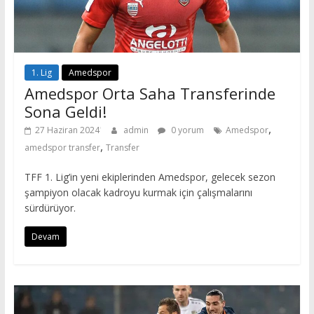
1. Lig
Amedspor
Amedspor Orta Saha Transferinde
Sona Geldi!
,
27 Haziran 2024
admin
0 yorum
Amedspor
,
amedspor transfer
Transfer
TFF 1. Lig’in yeni ekiplerinden Amedspor, gelecek sezon
şampiyon olacak kadroyu kurmak için çalışmalarını
sürdürüyor.
Devam