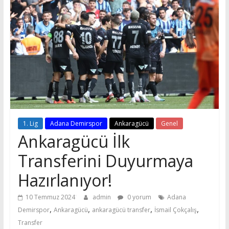
1. Lig
Adana Demirspor
Ankaragücü
Genel
Ankaragücü İlk
Transferini Duyurmaya
Hazırlanıyor!
10 Temmuz 2024
admin
0 yorum
Adana
,
,
,
,
Demirspor
Ankaragücü
ankaragücü transfer
İsmail Çokçalış
Transfer