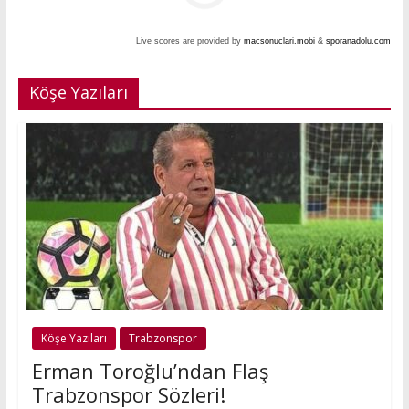
Live scores are provided by
macsonuclari.mobi
&
sporanadolu.com
Köşe Yazıları
Köşe Yazıları
Trabzonspor
Erman Toroğlu’ndan Flaş
Trabzonspor Sözleri!