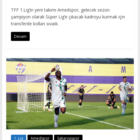
TFF 1.Lig’in yeni takımı Amedspor, gelecek sezon
şampiyon olarak Süper Lig’e çıkacak kadroyu kurmak için
transferde kolları sıvadı.
Devam
1. Lig
Amedspor
Sakaryaspor