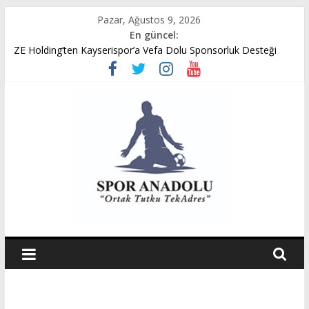
Skip
Pazar, Ağustos 9, 2026
to
En güncel:
content
ZE Holding’ten Kayserispor’a Vefa Dolu Sponsorluk Desteği
Avukat Emir Akpınar’ın Benveri Kitabı Ön Satışa Çıktı
GÜMÜŞORDU GENÇ FK U14 TÜRKİYE ŞAMPİYONASINDA
YARI FİNALDE
Ziya Eren Kayserispor’a Uğurlu Geldi
Spor Dünyasında Yeni Dönem Başlıyor: Zkor!
Spor
Anadolu
Ortak