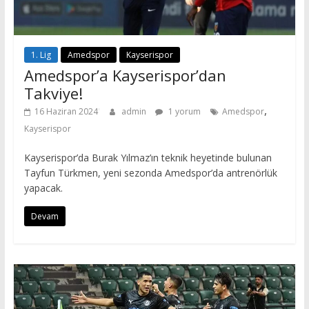
1. Lig
Amedspor
Kayserispor
Amedspor’a Kayserispor’dan
Takviye!
,
16 Haziran 2024
admin
1 yorum
Amedspor
Kayserispor
Kayserispor’da Burak Yılmaz’ın teknik heyetinde bulunan
Tayfun Türkmen, yeni sezonda Amedspor’da antrenörlük
yapacak.
Devam