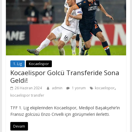
1. Lig
Kocaelispor
Kocaelispor Golcü Transferide Sona
Geldi!
,
26 Haziran 2024
admin
1 yorum
kocaelispor
kocaelispor transfer
TFF 1. Lig ekiplerinden Kocaelispor, Medipol Başakşehir’in
Fransız golcüsü Enzo Crivelli için görüşmeleri ilerletti.
Devam