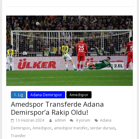
1. Lig
Adana Demirspor
Amedspor
Amedspor Transferde Adana
Demirspor’a Rakip Oldu!
13 Haziran 2024
admin
4 yorum
Adana
,
,
,
,
Demirspor
Amedspor
amedspor transfer
serdar dursun
Transfer