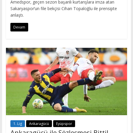
Amedspor, geçen sezon başarılı kurtarışlara imza atan
Sakaryaspor’un file bekçisi Cihan Topaloğlu ile prensipte
anlaştı.
Devam
1. Lig
Ankaragücü
Eyüpspor
Ankaragücü ile Sözleşmesi Bitti!