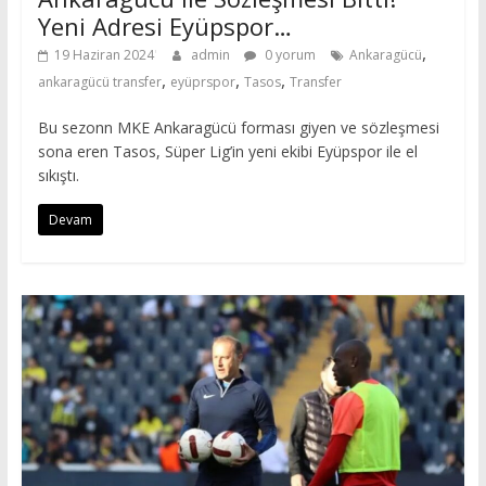
Yeni Adresi Eyüpspor…
,
19 Haziran 2024
admin
0 yorum
Ankaragücü
,
,
,
ankaragücü transfer
eyüprspor
Tasos
Transfer
Bu sezonn MKE Ankaragücü forması giyen ve sözleşmesi
sona eren Tasos, Süper Lig’in yeni ekibi Eyüpspor ile el
sıkıştı.
Devam