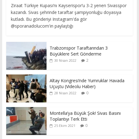
Ziraat Türkiye Kupası’nı Kayserispor’u 3-2 yenen Sivasspor
kazandı. Sivas şehrinde taraftar şampiyonluğu doyasıya
kutladı. Bu gönderiyi Instagram'da gör
@sporanadolucom'in paylaştığı
Trabzonspor Taraftarından 3
Büyüklere Sert Gönderme
2
30 Nisan 2022
Altay Kongresi’nde Yumruklar Havada
Uçuştu (Videolu Haber)
0
28 Nisan 2022
Montella’ya Büyük Şok! Sivas Basını
Toplantıyı Terk Etti
0
25 Ekim 2021