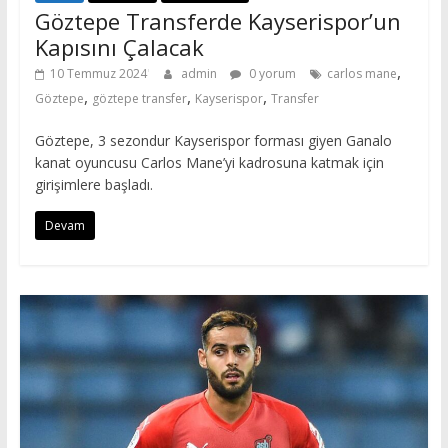
Göztepe Transferde Kayserispor’un
Kapısını Çalacak
,
10 Temmuz 2024
admin
0 yorum
carlos mane
,
,
,
Göztepe
göztepe transfer
Kayserispor
Transfer
Göztepe, 3 sezondur Kayserispor forması giyen Ganalo
kanat oyuncusu Carlos Mane’yi kadrosuna katmak için
girişimlere başladı.
Devam