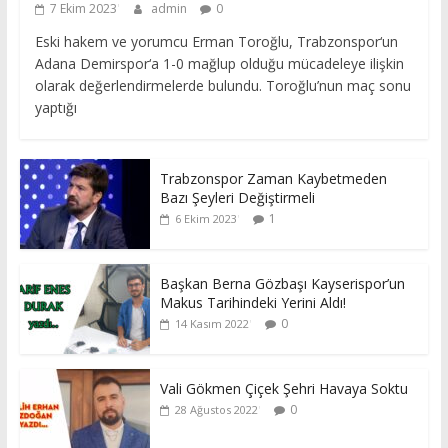
7 Ekim 2023
admin
0
Eski hakem ve yorumcu Erman Toroğlu, Trabzonspor‘un
Adana Demirspor‘a 1-0 mağlup olduğu mücadeleye ilişkin
olarak değerlendirmelerde bulundu. Toroğlu’nun maç sonu
yaptığı
Trabzonspor Zaman Kaybetmeden
Bazı Şeyleri Değiştirmeli
1
6 Ekim 2023
Başkan Berna Gözbaşı Kayserispor’un
Makus Tarihindeki Yerini Aldı!
0
14 Kasım 2022
Vali Gökmen Çiçek Şehri Havaya Soktu
0
28 Ağustos 2022