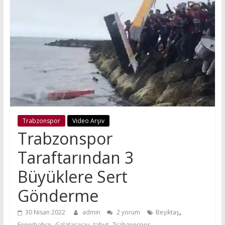
Trabzonspor
Video Arşiv
Trabzonspor
Taraftarından 3
Büyüklere Sert
Gönderme
,
30 Nisan 2022
admin
2 yorum
Beşiktaş
,
,
,
Fenerbahçe
Galatasaray
tabut
Trabzonspor