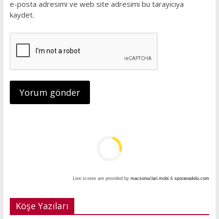
e-posta adresimi ve web site adresimi bu tarayıcıya
kaydet.
Live scores are provided by
macsonuclari.mobi
&
sporanadolu.com
Köşe Yazıları