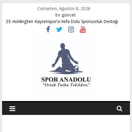
Skip
Cumartesi, Ağustos 8, 2026
to
En güncel:
content
ZE Holding’ten Kayserispor’a Vefa Dolu Sponsorluk Desteği
Avukat Emir Akpınar’ın Benveri Kitabı Ön Satışa Çıktı
GÜMÜŞORDU GENÇ FK U14 TÜRKİYE ŞAMPİYONASINDA
YARI FİNALDE
Ziya Eren Kayserispor’a Uğurlu Geldi
Spor Dünyasında Yeni Dönem Başlıyor: Zkor!
Spor
Anadolu
Ortak