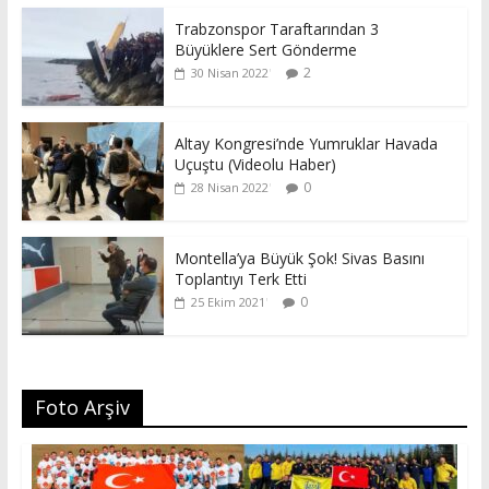
Trabzonspor Taraftarından 3
Büyüklere Sert Gönderme
2
30 Nisan 2022
Altay Kongresi’nde Yumruklar Havada
Uçuştu (Videolu Haber)
0
28 Nisan 2022
Montella’ya Büyük Şok! Sivas Basını
Toplantıyı Terk Etti
0
25 Ekim 2021
Foto Arşiv