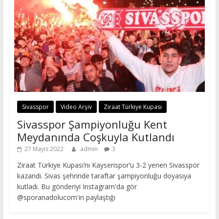
Sivasspor
Video Arşiv
Ziraat Türkiye Kupası
Sivasspor Şampiyonluğu Kent
Meydanında Coşkuyla Kutlandı
27 Mayıs 2022
admin
3
Ziraat Türkiye Kupası’nı Kayserispor’u 3-2 yenen Sivasspor
kazandı. Sivas şehrinde taraftar şampiyonluğu doyasıya
kutladı. Bu gönderiyi Instagram'da gör
@sporanadolucom'in paylaştığı