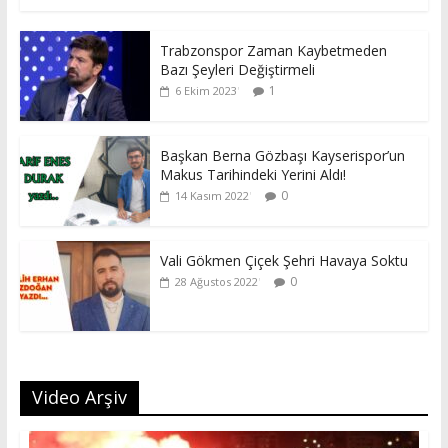
Trabzonspor Zaman Kaybetmeden
Bazı Şeyleri Değiştirmeli
1
6 Ekim 2023
Başkan Berna Gözbaşı Kayserispor’un
Makus Tarihindeki Yerini Aldı!
0
14 Kasım 2022
Vali Gökmen Çiçek Şehri Havaya Soktu
0
28 Ağustos 2022
Video Arşiv