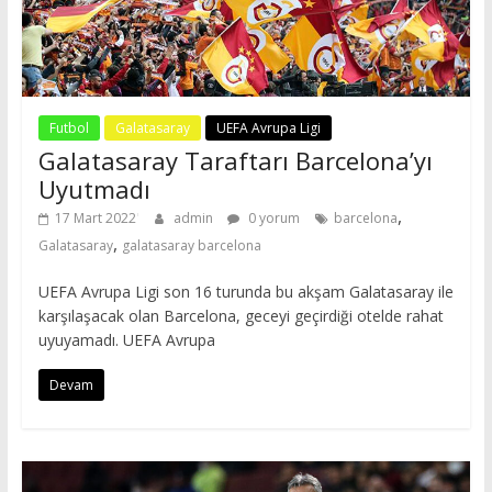
Futbol
Galatasaray
UEFA Avrupa Ligi
Galatasaray Taraftarı Barcelona’yı
Uyutmadı
,
17 Mart 2022
admin
0 yorum
barcelona
,
Galatasaray
galatasaray barcelona
UEFA Avrupa Ligi son 16 turunda bu akşam Galatasaray ile
karşılaşacak olan Barcelona, geceyi geçirdiği otelde rahat
uyuyamadı. UEFA Avrupa
Devam