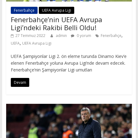
Fenerbahçe
UEFA Avrupa Ligi
Fenerbahçe’nin UEFA Avrupa
Ligi’ndeki Rakibi Belli Oldu!
,
27 Temmuz 2022
admin
0 yorum
Fenerbahçe
,
UEFA
UEFA Avrupa Ligi
UEFA Şampiyonlar Ligi 2. ön eleme turunda Dinamo Kiev’e
elenen Fenerbahçe yoluna Avrupa Ligi’nde devam edecek.
Fenerbahçe’nin Şampiyonlar Ligi umutları
Devam