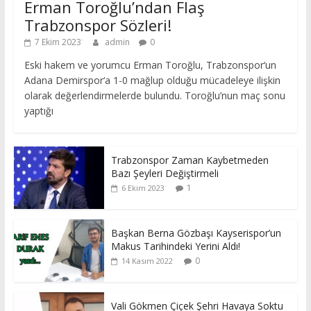
Erman Toroğlu’ndan Flaş
Trabzonspor Sözleri!
7 Ekim 2023
admin
0
Eski hakem ve yorumcu Erman Toroğlu, Trabzonspor‘un
Adana Demirspor‘a 1-0 mağlup olduğu mücadeleye ilişkin
olarak değerlendirmelerde bulundu. Toroğlu’nun maç sonu
yaptığı
Trabzonspor Zaman Kaybetmeden
Bazı Şeyleri Değiştirmeli
1
6 Ekim 2023
Başkan Berna Gözbaşı Kayserispor’un
Makus Tarihindeki Yerini Aldı!
0
14 Kasım 2022
Vali Gökmen Çiçek Şehri Havaya Soktu