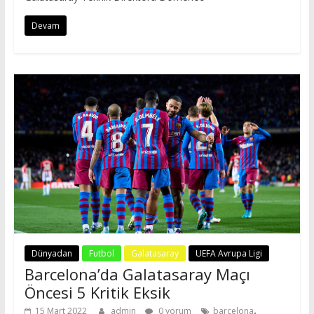
Devam
Dünyadan
Futbol
Galatasaray
UEFA Avrupa Ligi
Barcelona’da Galatasaray Maçı
Öncesi 5 Kritik Eksik
,
15 Mart 2022
admin
0 yorum
barcelona