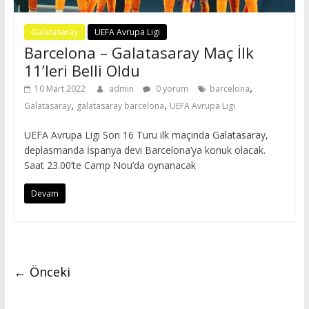
Galatasaray
UEFA Avrupa Ligi
Barcelona – Galatasaray Maç İlk
11’leri Belli Oldu
,
10 Mart 2022
admin
0 yorum
barcelona
,
,
Galatasaray
galatasaray barcelona
UEFA Avrupa Ligi
UEFA Avrupa Ligi Son 16 Turu ilk maçında Galatasaray,
deplasmanda İspanya devi Barcelona’ya konuk olacak.
Saat 23.00’te Camp Nou’da oynanacak
Devam
← Önceki