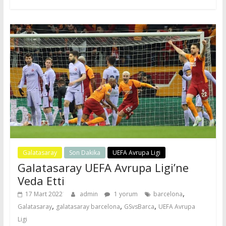
Galatasaray
Son Dakika
UEFA Avrupa Ligi
Galatasaray UEFA Avrupa Ligi’ne
Veda Etti
,
17 Mart 2022
admin
1 yorum
barcelona
,
,
,
Galatasaray
galatasaray barcelona
GSvsBarca
UEFA Avrupa
Ligi