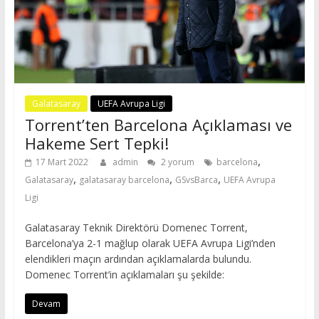
Galatasaray
UEFA Avrupa Ligi
Torrent’ten Barcelona Açıklaması ve
Hakeme Sert Tepki!
,
17 Mart 2022
admin
2 yorum
barcelona
,
,
,
Galatasaray
galatasaray barcelona
GSvsBarca
UEFA Avrupa
Ligi
Galatasaray Teknik Direktörü Domenec Torrent,
Barcelona’ya 2-1 mağlup olarak UEFA Avrupa Ligi’nden
elendikleri maçın ardından açıklamalarda bulundu.
Domenec Torrent’in açıklamaları şu şekilde:
Devam