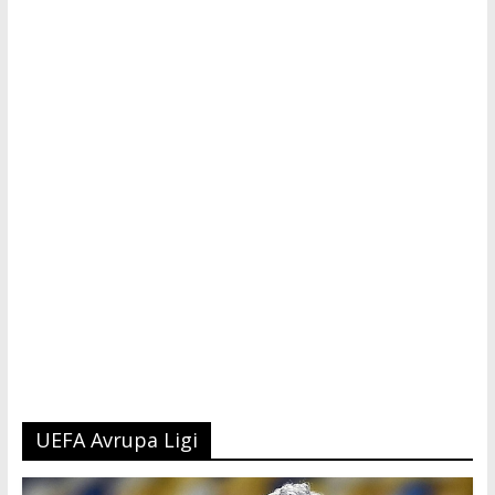
Tutku,
Tek
Adres
UEFA Avrupa Ligi