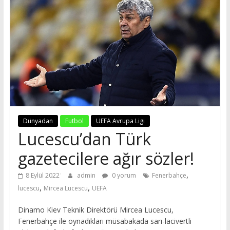
Dünyadan
Futbol
UEFA Avrupa Ligi
Lucescu’dan Türk
gazetecilere ağır sözler!
,
8 Eylül 2022
admin
0 yorum
Fenerbahçe
,
,
lucescu
Mircea Lucescu
UEFA
Dinamo Kiev Teknik Direktörü Mircea Lucescu,
Fenerbahçe ile oynadıkları müsabakada sarı-lacivertli