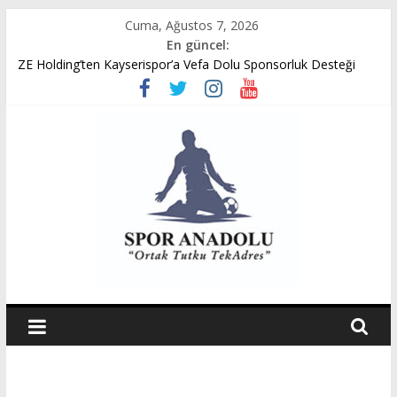
Skip
Cuma, Ağustos 7, 2026
to
En güncel:
content
ZE Holding’ten Kayserispor’a Vefa Dolu Sponsorluk Desteği
Avukat Emir Akpınar’ın Benveri Kitabı Ön Satışa Çıktı
GÜMÜŞORDU GENÇ FK U14 TÜRKİYE ŞAMPİYONASINDA
YARI FİNALDE
Ziya Eren Kayserispor’a Uğurlu Geldi
Spor Dünyasında Yeni Dönem Başlıyor: Zkor!
Spor
Anadolu
Ortak