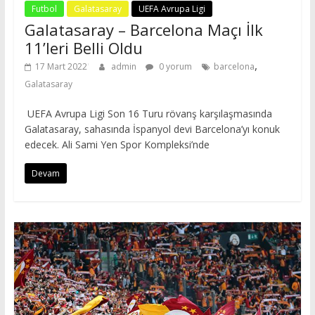
Futbol
Galatasaray
UEFA Avrupa Ligi
Galatasaray – Barcelona Maçı İlk
11’leri Belli Oldu
,
17 Mart 2022
admin
0 yorum
barcelona
Galatasaray
UEFA Avrupa Ligi Son 16 Turu rövanş karşılaşmasında
Galatasaray, sahasında İspanyol devi Barcelona’yı konuk
edecek. Ali Sami Yen Spor Kompleksi’nde
Devam