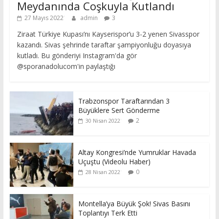
Meydanında Coşkuyla Kutlandı
27 Mayıs 2022
admin
3
Ziraat Türkiye Kupası’nı Kayserispor’u 3-2 yenen Sivasspor
kazandı. Sivas şehrinde taraftar şampiyonluğu doyasıya
kutladı. Bu gönderiyi Instagram'da gör
@sporanadolucom'in paylaştığı
Trabzonspor Taraftarından 3
Büyüklere Sert Gönderme
2
30 Nisan 2022
Altay Kongresi’nde Yumruklar Havada
Uçuştu (Videolu Haber)
0
28 Nisan 2022
Montella’ya Büyük Şok! Sivas Basını
Toplantıyı Terk Etti