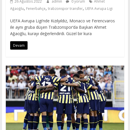
26 Ağustos 2022
admin
0 yorum
Ahmet
,
,
,
Ağaoğlu
Fenerbahçe
trabzonspor transfer
UEFA Avrupa Ligi
UEFA Avrupa Ligi’nde Kızılyıldız, Monaco ve Ferencvaros
ile aynı gruba düşen Trabzonspor‘da Başkan Ahmet
Ağaoğlu, kurayı değerlendirdi. Güzel bir kura
Devam