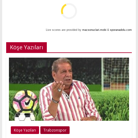
Live scores are provided by
macsonuclari.mobi
&
sporanadolu.com
Köşe Yazıları
Köşe Yazıları
Trabzonspor