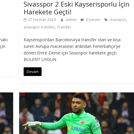
Sivasspor 2 Eski Kayserisporlu İçin
Harekete Geçti!
,
27 Haziran 2024
admin
0 yorum
Sivasspor
,
sivasspor transfer
Transfer
nalo
Kayserispor’dan Barcelona’ya transfer olan ve kısa
çin
süren Avrupa macerasının ardından Fenerbahçe’ye
dönen Emre Demir için Sivasspor harekete geçti.
BÜLENT UYGUN
Devam