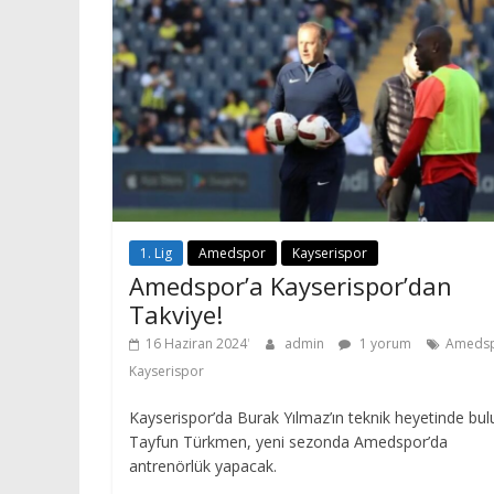
1. Lig
Amedspor
Kayserispor
Amedspor’a Kayserispor’dan
Takviye!
16 Haziran 2024
admin
1 yorum
Ameds
Kayserispor
Kayserispor’da Burak Yılmaz’ın teknik heyetinde bu
Tayfun Türkmen, yeni sezonda Amedspor’da
antrenörlük yapacak.