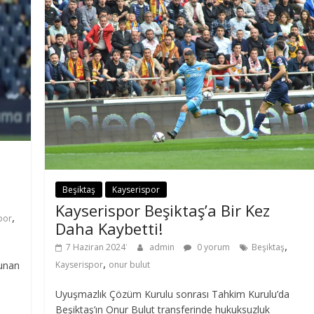
Beşiktaş
Kayserispor
Kayserispor Beşiktaş’a Bir Kez
,
por
Daha Kaybetti!
,
7 Haziran 2024
admin
0 yorum
Beşiktaş
,
Kayserispor
onur bulut
lunan
Uyuşmazlık Çözüm Kurulu sonrası Tahkim Kurulu’da
Beşiktaş’ın Onur Bulut transferinde hukuksuzluk