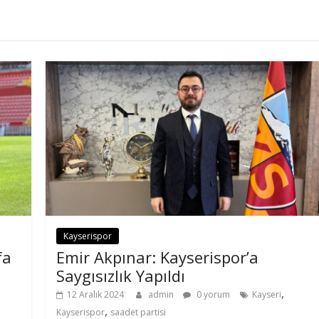
Kayserispor
fa
Emir Akpınar: Kayserispor’a
Saygısızlık Yapıldı
,
12 Aralık 2024
admin
0 yorum
Kayseri
,
Kayserispor
saadet partisi