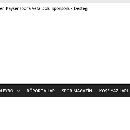
ten Kayserispor’a Vefa Dolu Sponsorluk Desteği
Akpınar’ın Benveri Kitabı Ön Satışa Çıktı
 GENÇ FK U14 TÜRKİYE ŞAMPİYONASINDA YARI FİNALDE
ayserispor’a Uğurlu Geldi
ında Yeni Dönem Başlıyor: Zkor!
OLEYBOL
RÖPORTAJLAR
SPOR MAGAZIN
KÖŞE YAZILARI