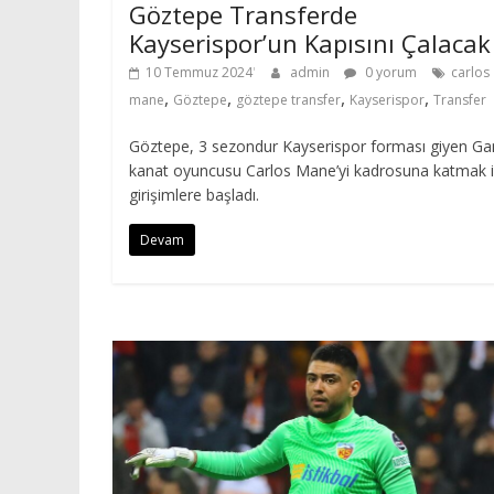
Göztepe Transferde
Kayserispor’un Kapısını Çalacak
10 Temmuz 2024
admin
0 yorum
carlos
,
,
,
,
mane
Göztepe
göztepe transfer
Kayserispor
Transfer
Göztepe, 3 sezondur Kayserispor forması giyen Ga
kanat oyuncusu Carlos Mane’yi kadrosuna katmak i
girişimlere başladı.
Devam