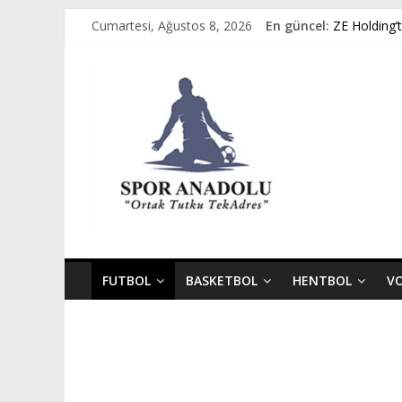
Skip
Cumartesi, Ağustos 8, 2026
En güncel:
ZE Holding’
to
Avukat Emir 
content
Spor
GÜMÜŞORDU
Ziya Eren K
Spor Dünyas
Anadolu
Ortak
Tutku,
Tek
Adres
FUTBOL
BASKETBOL
HENTBOL
V