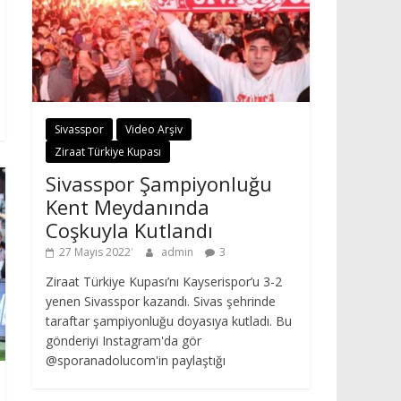
Sivasspor
Video Arşiv
Ziraat Türkiye Kupası
Sivasspor Şampiyonluğu
Kent Meydanında
Coşkuyla Kutlandı
27 Mayıs 2022
admin
3
Ziraat Türkiye Kupası’nı Kayserispor’u 3-2
yenen Sivasspor kazandı. Sivas şehrinde
taraftar şampiyonluğu doyasıya kutladı. Bu
gönderiyi Instagram'da gör
@sporanadolucom'in paylaştığı