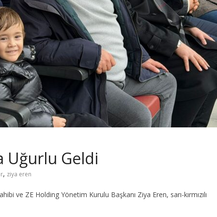
a Uğurlu Geldi
,
r
ziya eren
hibi ve ZE Holding Yönetim Kurulu Başkanı Ziya Eren, sarı-kırmızılı