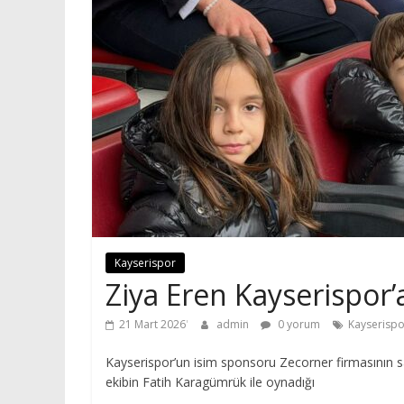
Kayserispor
Ziya Eren Kayserispor’
21 Mart 2026
admin
0 yorum
Kayserispo
Kayserispor’un isim sponsoru Zecorner firmasının sa
ekibin Fatih Karagümrük ile oynadığı