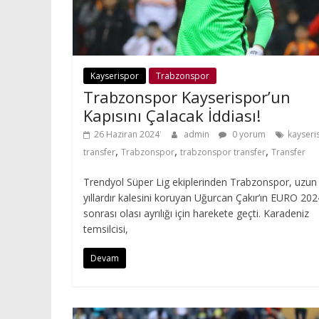
Kayserispor
Trabzonspor
Trabzonspor Kayserispor’un
Kapısını Çalacak İddiası!
26 Haziran 2024
admin
0 yorum
kayseri
,
,
,
transfer
Trabzonspor
trabzonspor transfer
Transfer
Trendyol Süper Lig ekiplerinden Trabzonspor, uzun
yıllardır kalesini koruyan Uğurcan Çakır’ın EURO 202
sonrası olası ayrılığı için harekete geçti. Karadeniz
temsilcisi,
Devam