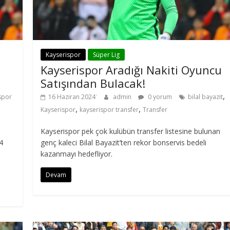
Kayserispor
Süper Lig
Kayserispor Aradığı Nakiti Oyuncu
Satışından Bulacak!
,
spor
16 Haziran 2024
admin
0 yorum
bilal bayazit
,
,
Kayserispor
kayserispor transfer
Transfer
Kayserispor pek çok kulübün transfer listesine bulunan
4
genç kaleci Bilal Bayazit’ten rekor bonservis bedeli
kazanmayı hedefliyor.
Devam