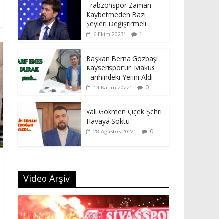
Trabzonspor Zaman
Kaybetmeden Bazı
Şeyleri Değiştirmeli
1
6 Ekim 2023
Başkan Berna Gözbaşı
Kayserispor’un Makus
Tarihindeki Yerini Aldı!
0
14 Kasım 2022
Vali Gökmen Çiçek Şehri
Havaya Soktu
0
28 Ağustos 2022
Video Arşiv