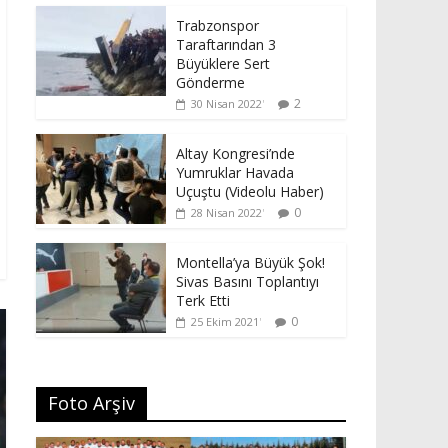
Trabzonspor
Taraftarından 3
Büyüklere Sert
Gönderme
2
30 Nisan 2022
Altay Kongresi’nde
Yumruklar Havada
Uçuştu (Videolu Haber)
0
28 Nisan 2022
Montella’ya Büyük Şok!
Sivas Basını Toplantıyı
Terk Etti
0
25 Ekim 2021
Foto Arşiv