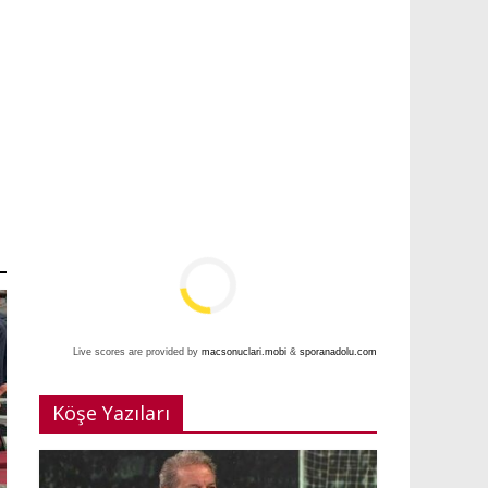
Live scores are provided by
macsonuclari.mobi
&
sporanadolu.com
Köşe Yazıları