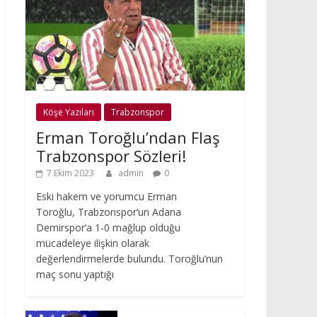
Köşe Yazıları
Trabzonspor
Erman Toroğlu’ndan Flaş
Trabzonspor Sözleri!
7 Ekim 2023
admin
0
Eski hakem ve yorumcu Erman
Toroğlu, Trabzonspor‘un Adana
Demirspor‘a 1-0 mağlup olduğu
mücadeleye ilişkin olarak
değerlendirmelerde bulundu. Toroğlu’nun
maç sonu yaptığı