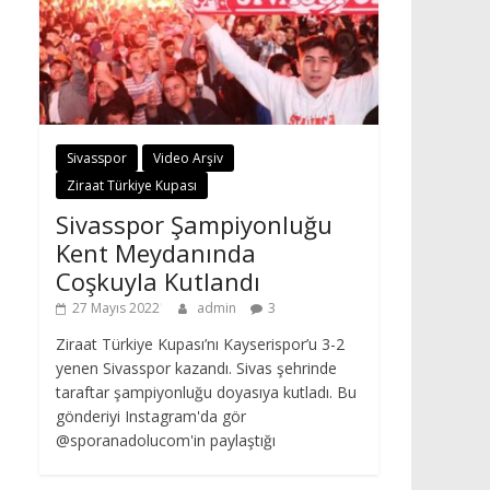
Sivasspor
Video Arşiv
Ziraat Türkiye Kupası
Sivasspor Şampiyonluğu
Kent Meydanında
Coşkuyla Kutlandı
27 Mayıs 2022
admin
3
Ziraat Türkiye Kupası’nı Kayserispor’u 3-2
yenen Sivasspor kazandı. Sivas şehrinde
taraftar şampiyonluğu doyasıya kutladı. Bu
gönderiyi Instagram'da gör
@sporanadolucom'in paylaştığı