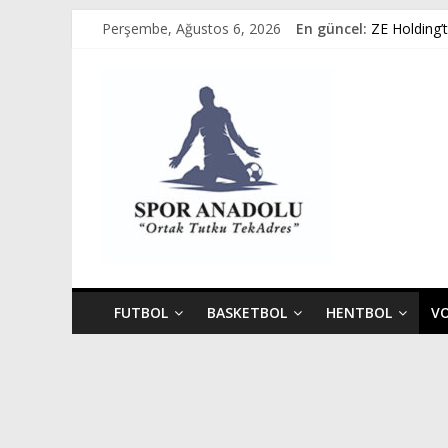
Skip
Perşembe, Ağustos 6, 2026
En güncel:
ZE Holding’
to
Avukat Emir 
content
Spor
GÜMÜŞORDU
Ziya Eren K
Spor Dünyas
Anadolu
Ortak
Tutku,
Tek
Adres
FUTBOL
BASKETBOL
HENTBOL
V