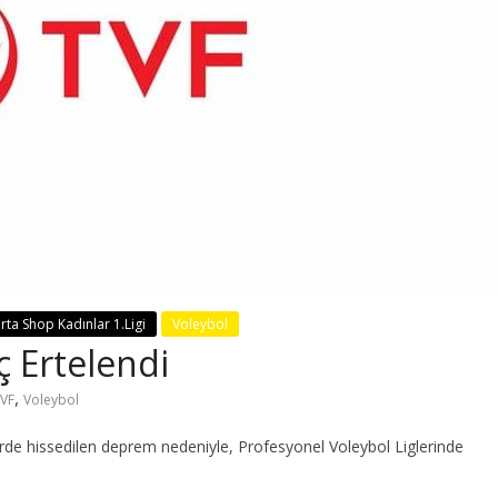
rta Shop Kadınlar 1.Ligi
Voleybol
ç Ertelendi
,
VF
Voleybol
erde hissedilen deprem nedeniyle, Profesyonel Voleybol Liglerinde