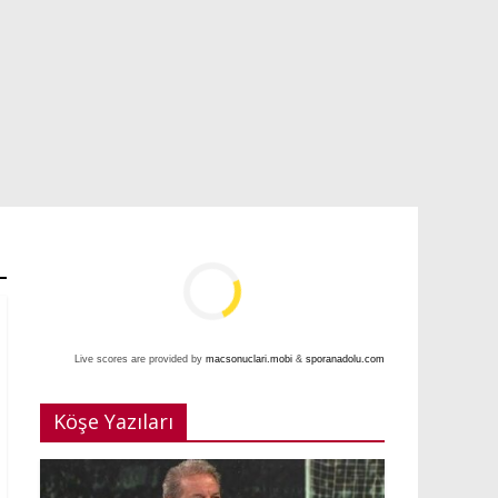
Live scores are provided by
macsonuclari.mobi
&
sporanadolu.com
Köşe Yazıları