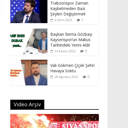
Trabzonspor Zaman
Kaybetmeden Bazı
Şeyleri Değiştirmeli
1
6 Ekim 2023
Başkan Berna Gözbaşı
Kayserispor’un Makus
Tarihindeki Yerini Aldı!
0
14 Kasım 2022
Vali Gökmen Çiçek Şehri
Havaya Soktu
0
28 Ağustos 2022
Video Arşiv