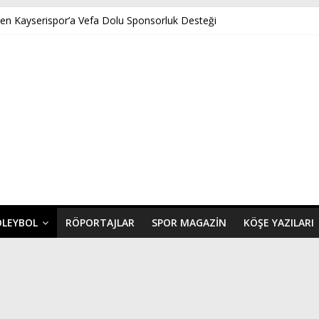
ten Kayserispor’a Vefa Dolu Sponsorluk Desteği
Akpınar’ın Benveri Kitabı Ön Satışa Çıktı
 GENÇ FK U14 TÜRKİYE ŞAMPİYONASINDA YARI FİNALDE
ayserispor’a Uğurlu Geldi
ında Yeni Dönem Başlıyor: Zkor!
OLEYBOL
RÖPORTAJLAR
SPOR MAGAZIN
KÖŞE YAZILARI