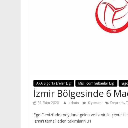
AXA Sigorta Efeler Ligi
Misli com Sultanlar Ligi
Sigo
İzmir Bölgesinde 6 Ma
,
31 Ekim 2020
admin
0 yorum
Deprem
T
Ege Denizi’nde meydana gelen ve İzmir ile çevre ill
İzmir’i temsil eden takımların 31