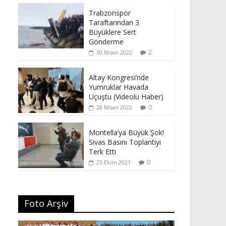
Trabzonspor
Taraftarından 3
Büyüklere Sert
Gönderme
2
30 Nisan 2022
Altay Kongresi’nde
Yumruklar Havada
Uçuştu (Videolu Haber)
0
28 Nisan 2022
Montella’ya Büyük Şok!
Sivas Basını Toplantıyı
Terk Etti
0
25 Ekim 2021
Foto Arşiv