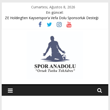
Skip
Cumartesi, Ağustos 8, 2026
to
En güncel:
content
ZE Holding’ten Kayserispor’a Vefa Dolu Sponsorluk Desteği
Avukat Emir Akpınar’ın Benveri Kitabı Ön Satışa Çıktı
GÜMÜŞORDU GENÇ FK U14 TÜRKİYE ŞAMPİYONASINDA
YARI FİNALDE
Ziya Eren Kayserispor’a Uğurlu Geldi
Spor Dünyasında Yeni Dönem Başlıyor: Zkor!
Spor
Anadolu
Ortak