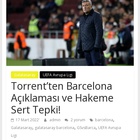
Galatasaray
UEFA Avrupa Ligi
Torrent’ten Barcelona
Açıklaması ve Hakeme
Sert Tepki!
,
17 Mart 2022
admin
2 yorum
barcelona
,
,
,
Galatasaray
galatasaray barcelona
GSvsBarca
UEFA Avrupa
Ligi