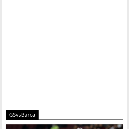
Tutku,
Tek
Adres
GSvsBarca