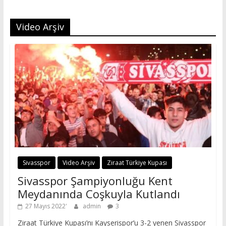
Video Arşiv
Sivasspor
Video Arşiv
Ziraat Türkiye Kupası
Sivasspor Şampiyonluğu Kent
Meydanında Coşkuyla Kutlandı
27 Mayıs 2022
admin
3
Ziraat Türkiye Kupası’nı Kayserispor’u 3-2 yenen Sivasspor