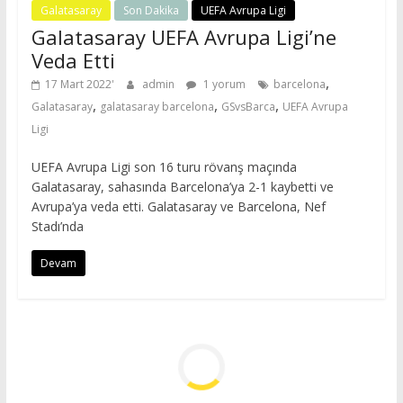
Galatasaray
Son Dakika
UEFA Avrupa Ligi
Galatasaray UEFA Avrupa Ligi’ne
Veda Etti
,
17 Mart 2022
admin
1 yorum
barcelona
,
,
,
Galatasaray
galatasaray barcelona
GSvsBarca
UEFA Avrupa
Ligi
UEFA Avrupa Ligi son 16 turu rövanş maçında
Galatasaray, sahasında Barcelona’ya 2-1 kaybetti ve
Avrupa’ya veda etti. Galatasaray ve Barcelona, Nef
Stadı’nda
Devam