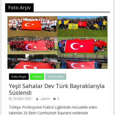
Foto Arşiv
Foto Arşiv
Futbol
Son Dakika
Yeşil Sahalar Dev Türk Bayraklarıyla
Süslendi
29 Ekim 2021
admin
0
Türkiye Profesyonel Futbol Liglerinde mücadele eden
takımlar 29 Ekim Cumhuriyet Bayramı nedeniyle