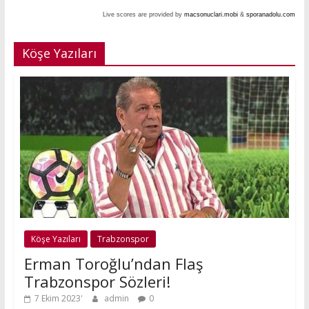
Live scores are provided by
macsonuclari.mobi
&
sporanadolu.com
Köşe Yazıları
Köşe Yazıları
Trabzonspor
Erman Toroğlu’ndan Flaş
Trabzonspor Sözleri!
7 Ekim 2023
admin
0