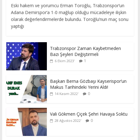
Eski hakem ve yorumcu Erman Toroğlu, Trabzonspor‘un
Adana Demirspor‘a 1-0 mağlup olduğu mücadeleye ilişkin
olarak değerlendirmelerde bulundu. Toroğlu’nun maç sonu
yaptığı
Trabzonspor Zaman Kaybetmeden
Bazı Şeyleri Değiştirmeli
1
6 Ekim 2023
Başkan Berna Gözbaşı Kayserispor’un
Makus Tarihindeki Yerini Aldı!
0
14 Kasım 2022
Vali Gökmen Çiçek Şehri Havaya Soktu
0
28 Ağustos 2022