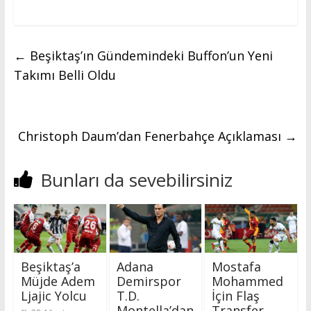
←
Beşiktaş’ın Gündemindeki Buffon’un Yeni
Takımı Belli Oldu
Christoph Daum’dan Fenerbahçe Açıklaması
→
Bunları da sevebilirsiniz
Beşiktaş’a
Adana
Mostafa
Müjde Adem
Demirspor
Mohammed
Ljajic Yolcu
T.D.
İçin Flaş
Montella’dan
Transfer