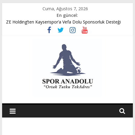
Skip
Cuma, Ağustos 7, 2026
to
En güncel:
content
ZE Holding’ten Kayserispor’a Vefa Dolu Sponsorluk Desteği
Avukat Emir Akpınar’ın Benveri Kitabı Ön Satışa Çıktı
GÜMÜŞORDU GENÇ FK U14 TÜRKİYE ŞAMPİYONASINDA
YARI FİNALDE
Ziya Eren Kayserispor’a Uğurlu Geldi
Spor Dünyasında Yeni Dönem Başlıyor: Zkor!
Spor
Anadolu
Ortak