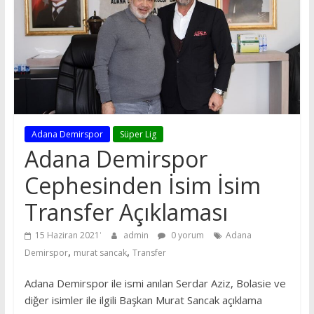
Adana Demirspor
Süper Lig
Adana Demirspor
Cephesinden İsim İsim
Transfer Açıklaması
15 Haziran 2021
admin
0 yorum
Adana
,
,
Demirspor
murat sancak
Transfer
Adana Demirspor ile ismi anılan Serdar Aziz, Bolasie ve
diğer isimler ile ilgili Başkan Murat Sancak açıklama