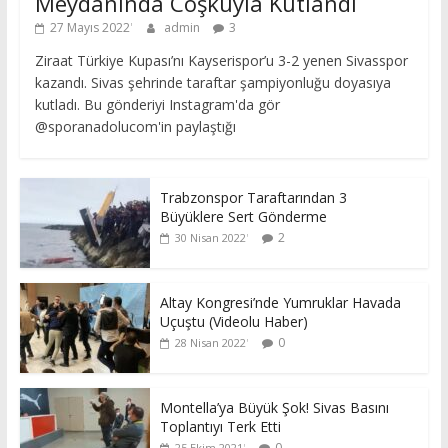
Meydanında Coşkuyla Kutlandı
27 Mayıs 2022
admin
3
Ziraat Türkiye Kupası’nı Kayserispor’u 3-2 yenen Sivasspor
kazandı. Sivas şehrinde taraftar şampiyonluğu doyasıya
kutladı. Bu gönderiyi Instagram'da gör
@sporanadolucom'in paylaştığı
Trabzonspor Taraftarından 3
Büyüklere Sert Gönderme
2
30 Nisan 2022
Altay Kongresi’nde Yumruklar Havada
Uçuştu (Videolu Haber)
0
28 Nisan 2022
Montella’ya Büyük Şok! Sivas Basını
Toplantıyı Terk Etti
0
25 Ekim 2021