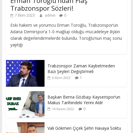
Erman Toroğlu’ndan Flaş
Trabzonspor Sözleri!
7 Ekim 2023
admin
0
Eski hakem ve yorumcu Erman Toroğlu, Trabzonspor‘un
Adana Demirspor‘a 1-0 mağlup olduğu mücadeleye ilişkin
olarak değerlendirmelerde bulundu. Toroğlu’nun maç sonu
yaptığı
Trabzonspor Zaman Kaybetmeden
Bazı Şeyleri Değiştirmeli
1
6 Ekim 2023
Başkan Berna Gözbaşı Kayserispor’un
Makus Tarihindeki Yerini Aldı!
0
14 Kasım 2022
Vali Gökmen Çiçek Şehri Havaya Soktu