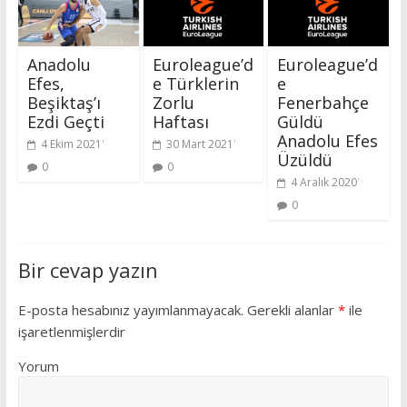
Anadolu
Euroleague’d
Euroleague’d
Efes,
e Türklerin
e
Beşiktaş’ı
Zorlu
Fenerbahçe
Ezdi Geçti
Haftası
Güldü
Anadolu Efes
4 Ekim 2021
30 Mart 2021
Üzüldü
0
0
4 Aralık 2020
0
Bir cevap yazın
E-posta hesabınız yayımlanmayacak.
Gerekli alanlar
*
ile
işaretlenmişlerdir
Yorum