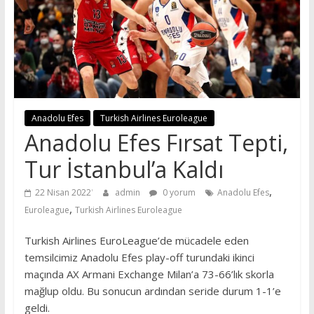
Anadolu Efes
Turkish Airlines Euroleague
Anadolu Efes Fırsat Tepti,
Tur İstanbul’a Kaldı
,
22 Nisan 2022
admin
0 yorum
Anadolu Efes
,
Euroleague
Turkish Airlines Euroleague
Turkish Airlines EuroLeague’de mücadele eden
temsilcimiz Anadolu Efes play-off turundaki ikinci
maçında AX Armani Exchange Milan’a 73-66’lık skorla
mağlup oldu. Bu sonucun ardından seride durum 1-1’e
geldi.