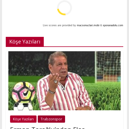
Live scores are provided by
macsonuclari.mobi
&
sporanadolu.com
Köşe Yazıları
Köşe Yazıları
Trabzonspor