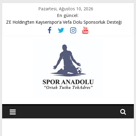
Skip
Pazartesi, Ağustos 10, 2026
to
En güncel:
content
ZE Holding’ten Kayserispor’a Vefa Dolu Sponsorluk Desteği
Avukat Emir Akpınar’ın Benveri Kitabı Ön Satışa Çıktı
GÜMÜŞORDU GENÇ FK U14 TÜRKİYE ŞAMPİYONASINDA
YARI FİNALDE
Ziya Eren Kayserispor’a Uğurlu Geldi
Spor Dünyasında Yeni Dönem Başlıyor: Zkor!
Spor
Anadolu
Ortak