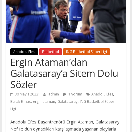
Anadolu Efes
Basketbol
ING Basketbol Süper Ligi
Ergin Ataman’dan
Galatasaray’a Sitem Dolu
Sözler
,
30 Mayıs 2022
admin
1 yorum
Anadolu Efes
,
,
,
Burak Elmas
ergin ataman
Galatasaray
ING Basketbol Süper
Ligi
Anadolu Efes Başantrenörü Ergin Ataman, Galatasaray
Nef ile dün oynadıkları karşılaşmada yaşanan olaylarla