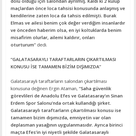
dolu olduğu için salondan ayrılmış. Kaldı ki 2 kulüp
maçlardan önce loca tahsisi konusunda anlaşmış ve
kendilerine zaten loca da tahsis edilmişti. Burak
Elmas ve ailesi benim çok değer verdiğim insanlardır
ve önceden haberim olsa, en iyi koltuklarda benim
misafirim olurlar, ailemi kaldırır, onları
oturturum”
dedi.
“GALATASARAYLI TARAFTARLARIN ÇIKARTILMASI
KONUSU İSE TAMAMEN BİZİM DIŞIMIZDA”
Galatasaraylı taraftarların salondan çıkartılması
konusuna değinen Ergin Ataman,
“Saha güvenlik
görevlileri de Anadolu Efes ve Galatasaray’ın Sinan
Erdem Spor Salonu’nda ortak kullandığı şirket.
Galatasaraylı taraftarların çıkartılması konusu ise
tamamen bizim dışımızda, emniyetin var olan
deplasman yasağının uygulanmasıdır. Ayrıca birinci
maçta Efes’in iyi niyetli şekilde Galatasaraylı