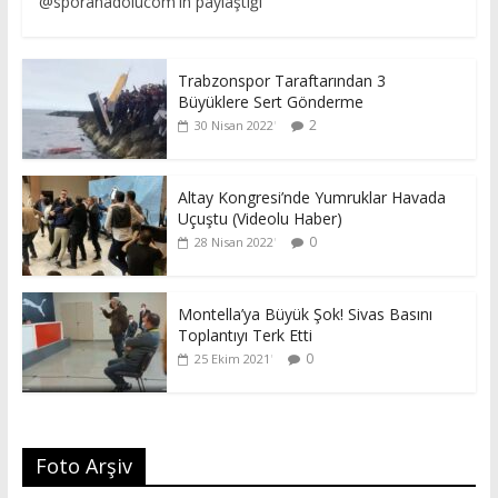
@sporanadolucom'in paylaştığı
Trabzonspor Taraftarından 3
Büyüklere Sert Gönderme
2
30 Nisan 2022
Altay Kongresi’nde Yumruklar Havada
Uçuştu (Videolu Haber)
0
28 Nisan 2022
Montella’ya Büyük Şok! Sivas Basını
Toplantıyı Terk Etti
0
25 Ekim 2021
Foto Arşiv