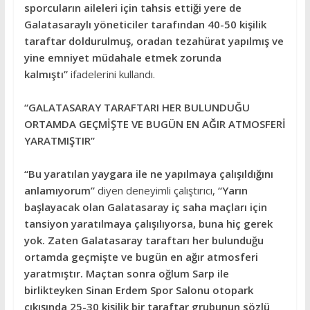
sporcuların aileleri için tahsis ettiği yere de
Galatasaraylı yöneticiler tarafından 40-50 kişilik
taraftar doldurulmuş, oradan tezahürat yapılmış ve
yine emniyet müdahale etmek zorunda
kalmıştı”
ifadelerini kullandı.
“GALATASARAY TARAFTARI HER BULUNDUĞU
ORTAMDA GEÇMİŞTE VE BUGÜN EN AĞIR ATMOSFERİ
YARATMIŞTIR”
“Bu yaratılan yaygara ile ne yapılmaya çalışıldığını
anlamıyorum”
diyen deneyimli çalıştırıcı,
“Yarın
başlayacak olan Galatasaray iç saha maçları için
tansiyon yaratılmaya çalışılıyorsa, buna hiç gerek
yok. Zaten Galatasaray taraftarı her bulunduğu
ortamda geçmişte ve bugün en ağır atmosferi
yaratmıştır. Maçtan sonra oğlum Sarp ile
birlikteyken Sinan Erdem Spor Salonu otopark
çıkışında 25-30 kişilik bir taraftar grubunun sözlü