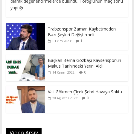
olarak değerlendirmelerde bulundu. Toroğlu’nun maç sonu
yaptığı
Trabzonspor Zaman Kaybetmeden
Bazı Şeyleri Değiştirmeli
1
6 Ekim 2023
Başkan Berna Gözbaşı Kayserispor’un
Makus Tarihindeki Yerini Aldı!
0
14 Kasım 2022
Vali Gökmen Çiçek Şehri Havaya Soktu
0
28 Ağustos 2022
Video Arşiv