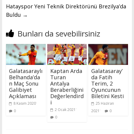
Hatayspor Yeni Teknik Direktörünü Brezilya’da
Buldu
→
Bunları da sevebilirsiniz
Galatasaraylı
Kaptan Arda
Galatasaray’
Belhanda’da
Turan
da Fatih
n Maç Sonu
Antalya
Terim, 2
Galibiyet
Beraberliğini
Oyuncunun
Açıklaması
Değerlendird
Biletini Kesti
i
8 Kasım 2020
25 Haziran
2 Ocak 2021
0
2021
0
0