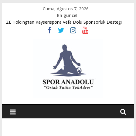
Skip
Cuma, Ağustos 7, 2026
to
En güncel:
content
ZE Holding’ten Kayserispor’a Vefa Dolu Sponsorluk Desteği
Avukat Emir Akpınar’ın Benveri Kitabı Ön Satışa Çıktı
GÜMÜŞORDU GENÇ FK U14 TÜRKİYE ŞAMPİYONASINDA
YARI FİNALDE
Ziya Eren Kayserispor’a Uğurlu Geldi
Spor Dünyasında Yeni Dönem Başlıyor: Zkor!
Spor
Anadolu
Ortak