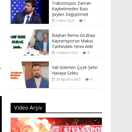
Trabzonspor Zaman
Kaybetmeden Bazı
Şeyleri Değiştirmeli
1
6 Ekim 2023
Başkan Berna Gözbaşı
Kayserispor’un Makus
Tarihindeki Yerini Aldı!
0
14 Kasım 2022
→
Vali Gökmen Çiçek Şehri
Havaya Soktu
0
28 Ağustos 2022
Video Arşiv