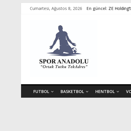
Skip
Cumartesi, Ağustos 8, 2026
En güncel:
ZE Holding’
to
Avukat Emir 
content
Spor
GÜMÜŞORDU
Ziya Eren K
Spor Dünyas
Anadolu
Ortak
Tutku,
Tek
Adres
FUTBOL
BASKETBOL
HENTBOL
V