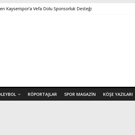
ten Kayserispor’a Vefa Dolu Sponsorluk Desteği
Akpınar’ın Benveri Kitabı Ön Satışa Çıktı
 GENÇ FK U14 TÜRKİYE ŞAMPİYONASINDA YARI FİNALDE
ayserispor’a Uğurlu Geldi
ında Yeni Dönem Başlıyor: Zkor!
OLEYBOL
RÖPORTAJLAR
SPOR MAGAZIN
KÖŞE YAZILARI