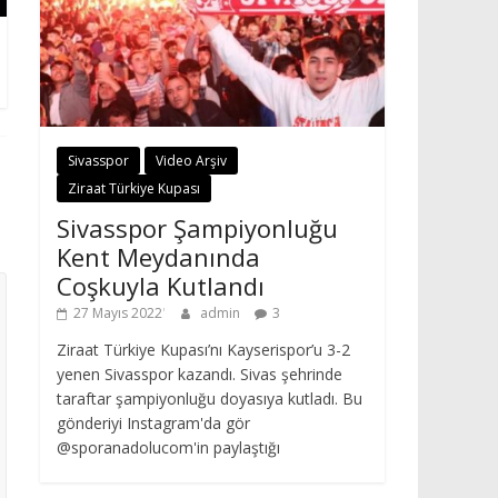
Sivasspor
Video Arşiv
Ziraat Türkiye Kupası
Sivasspor Şampiyonluğu
Kent Meydanında
Coşkuyla Kutlandı
27 Mayıs 2022
admin
3
Ziraat Türkiye Kupası’nı Kayserispor’u 3-2
yenen Sivasspor kazandı. Sivas şehrinde
taraftar şampiyonluğu doyasıya kutladı. Bu
gönderiyi Instagram'da gör
@sporanadolucom'in paylaştığı