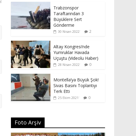
Trabzonspor
Taraftarından 3
Büyüklere Sert
Gönderme
2
30 Nisan 2022
Altay Kongresi’nde
Yumruklar Havada
Uçuştu (Videolu Haber)
0
28 Nisan 2022
Montella’ya Büyük Şok!
Sivas Basını Toplantıyı
Terk Etti
0
25 Ekim 2021
Foto Arşiv