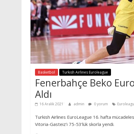
Basketbol
Turkish Airlines Euroleague
Fenerbahçe Beko Euro
Aldı
16 Aralık 2021
admin
0 yorum
Euroleag
Turkish Airlines EuroLeague 16. hafta mücadeles
Vitoria-Gasteiz’i 75-53’lük skorla yendi.