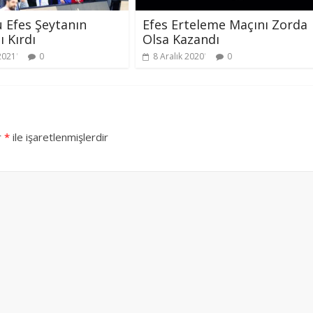
 Efes Şeytanın
Efes Erteleme Maçını Zorda
ı Kırdı
Olsa Kazandı
2021
0
8 Aralık 2020
0
r
*
ile işaretlenmişlerdir