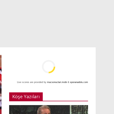
Live scores are provided by
macsonuclari.mobi
&
sporanadolu.com
Köşe Yazıları