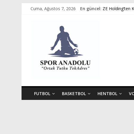
Skip
Cuma, Ağustos 7, 2026
En güncel:
ZE Holding’ten 
to
Avukat Emir Akpı
content
Spor
GÜMÜŞORDU GE
Ziya Eren Kayser
Spor Dünyasında
Anadolu
Ortak
Tutku,
Tek
Adres
FUTBOL
BASKETBOL
HENTBOL
V