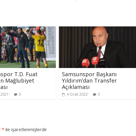
spor T.D. Fuat
Samsunspor Başkanı
n Mağlubiyet
Yıldırım’dan Transfer
ası
Açıklaması
k 2021
0
4 Ocak 2022
3
r
*
ile işaretlenmişlerdir