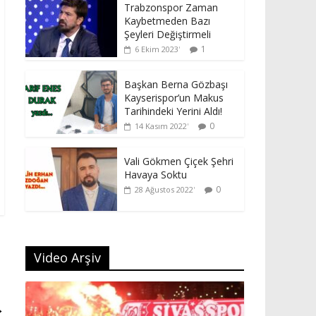
Trabzonspor Zaman
Kaybetmeden Bazı
Şeyleri Değiştirmeli
1
6 Ekim 2023
Başkan Berna Gözbaşı
Kayserispor’un Makus
Tarihindeki Yerini Aldı!
0
14 Kasım 2022
Vali Gökmen Çiçek Şehri
Havaya Soktu
0
28 Ağustos 2022
Video Arşiv
→