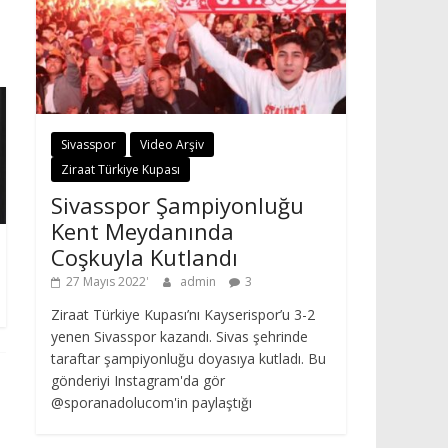
Sivasspor
Video Arşiv
Ziraat Türkiye Kupası
Sivasspor Şampiyonluğu
Kent Meydanında
Coşkuyla Kutlandı
27 Mayıs 2022
admin
3
Ziraat Türkiye Kupası’nı Kayserispor’u 3-2
yenen Sivasspor kazandı. Sivas şehrinde
taraftar şampiyonluğu doyasıya kutladı. Bu
gönderiyi Instagram'da gör
@sporanadolucom'in paylaştığı