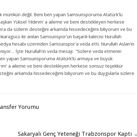
mek mümkün değil. Beni ben yapan Samsunsporuma Atatürk’lü
şkan Yüksel Yıldırım’ a aileme ve beni destekleyen herkese
ra da sizlerin desteğini arkamda hissedeceğimi biliyorum ve bu
karagücü ile anılan Samsunspor’un başarılı kalecisi Nurullah
medya hesabı üzerinden Samsunspor’a veda etti. Nurullah Aslan’ın
niyor… İşte Nurullah’ın veda mesajı: “Sizlere veda etmenin
i ben yapan Samsunsporuma Atatürk’lü armaya ve büyük
ırım’ a aileme ve beni destekleyen herkese sonsuz teşekkür
steğini arkamda hissedeceğimi biliyorum ve bu duygularla sizlere
Transfer Yorumu
Sakaryalı Genç Yeteneği Trabzonspor Kaptı