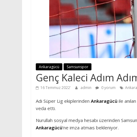
Ankaragücü
Samsunspor
Genç Kaleci Adım Adı
16 Temmuz 2022
admin
0 yorum
Ankar
Adı Süper Lig ekiplerinden
Ankaragücü
ile anıla
veda etti.
Nurullah sosyal medya hesabı üzerinden Samsunspo
Ankaragücü
‘ne imza atmaıs bekleniyor.