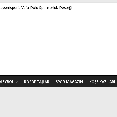
Kayserispor’a Vefa Dolu Sponsorluk Desteği
nar’ın Benveri Kitabı Ön Satışa Çıktı
NÇ FK U14 TÜRKİYE ŞAMPİYONASINDA YARI FİNALDE
ispor’a Uğurlu Geldi
 Yeni Dönem Başlıyor: Zkor!
OLEYBOL
RÖPORTAJLAR
SPOR MAGAZIN
KÖŞE YAZILARI