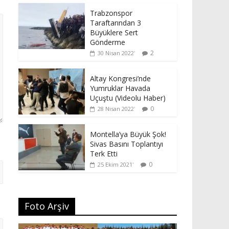
Trabzonspor
Taraftarından 3
Büyüklere Sert
Gönderme
2
30 Nisan 2022
Altay Kongresi’nde
Yumruklar Havada
Uçuştu (Videolu Haber)
0
28 Nisan 2022
Montella’ya Büyük Şok!
Sivas Basını Toplantıyı
Terk Etti
0
25 Ekim 2021
Foto Arşiv