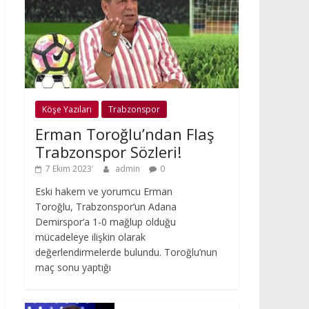
Köşe Yazıları
Trabzonspor
Erman Toroğlu’ndan Flaş
Trabzonspor Sözleri!
7 Ekim 2023
admin
0
Eski hakem ve yorumcu Erman
Toroğlu, Trabzonspor‘un Adana
Demirspor‘a 1-0 mağlup olduğu
mücadeleye ilişkin olarak
değerlendirmelerde bulundu. Toroğlu’nun
maç sonu yaptığı