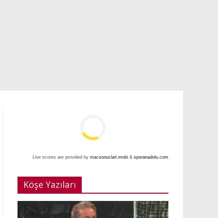
Live scores are provided by
macsonuclari.mobi
&
sporanadolu.com
Köşe Yazıları