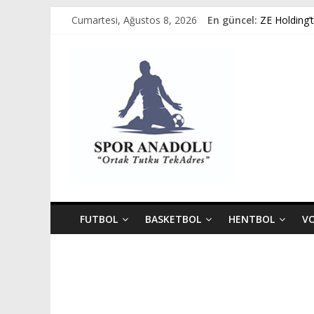
Skip
Cumartesi, Ağustos 8, 2026
En güncel:
ZE Holding’
to
Avukat Emir 
content
Spor
GÜMÜŞORDU
Ziya Eren K
Spor Dünyas
Anadolu
Ortak
Tutku,
Tek
Adres
FUTBOL
BASKETBOL
HENTBOL
V