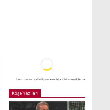
Live scores are provided by
macsonuclari.mobi
&
sporanadolu.com
Köşe Yazıları