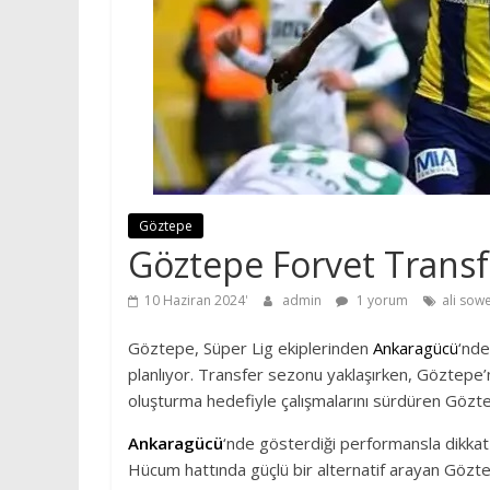
Göztepe
Göztepe Forvet Transf
10 Haziran 2024
admin
1 yorum
ali sow
Göztepe, Süper Lig ekiplerinden
Ankaragücü
‘nde
planlıyor. Transfer sezonu yaklaşırken, Göztepe’n
oluşturma hedefiyle çalışmalarını sürdüren Göztep
Ankaragücü
‘nde gösterdiği performansla dikkat
Hücum hattında güçlü bir alternatif arayan Gözt