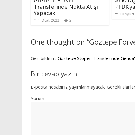
Göztepe Forvet
Ankarag
Transferinde Nokta Atışı
PFDK’ya
Yapacak
10 Ağust
1 Ocak 2022
2
One thought on “
Göztepe Forve
Geri bildirim:
Göztepe Stoper Transferinde Genoa'nı
Bir cevap yazın
E-posta hesabınız yayımlanmayacak.
Gerekli alanla
Yorum