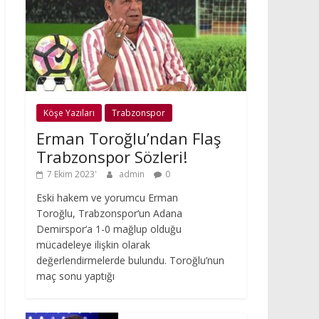
Köşe Yazıları
Trabzonspor
Erman Toroğlu’ndan Flaş
Trabzonspor Sözleri!
7 Ekim 2023
admin
0
Eski hakem ve yorumcu Erman
Toroğlu, Trabzonspor‘un Adana
Demirspor‘a 1-0 mağlup olduğu
mücadeleye ilişkin olarak
değerlendirmelerde bulundu. Toroğlu’nun
maç sonu yaptığı