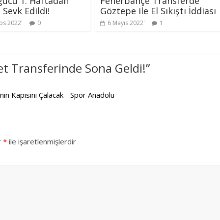
ücü 1. Haftadan
Fenerbahçe Transferde
 Sevk Edildi!
Göztepe ile El Sıkıştı İddiası
os 2022
0
6 Mayıs 2022
1
t Transferinde Sona Geldi!
”
n Kapısını Çalacak - Spor Anadolu
r
*
ile işaretlenmişlerdir