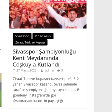
Sivasspor
Video Arşiv
Ziraat Türkiye Kupası
→
Sivasspor Şampiyonluğu
Kent Meydanında
Coşkuyla Kutlandı
27 Mayıs 2022
admin
3
Ziraat Türkiye Kupası’nı Kayserispor’u 3-2
yenen Sivasspor kazandı. Sivas şehrinde
taraftar şampiyonluğu doyasıya kutladı. Bu
gönderiyi Instagram'da gör
@sporanadolucom'in paylaştığı