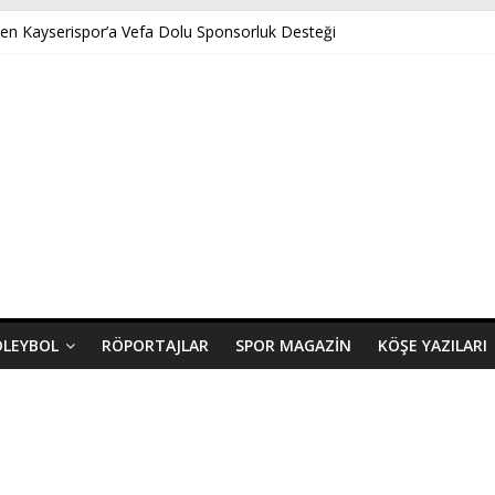
ten Kayserispor’a Vefa Dolu Sponsorluk Desteği
Akpınar’ın Benveri Kitabı Ön Satışa Çıktı
 GENÇ FK U14 TÜRKİYE ŞAMPİYONASINDA YARI FİNALDE
ayserispor’a Uğurlu Geldi
ında Yeni Dönem Başlıyor: Zkor!
OLEYBOL
RÖPORTAJLAR
SPOR MAGAZIN
KÖŞE YAZILARI