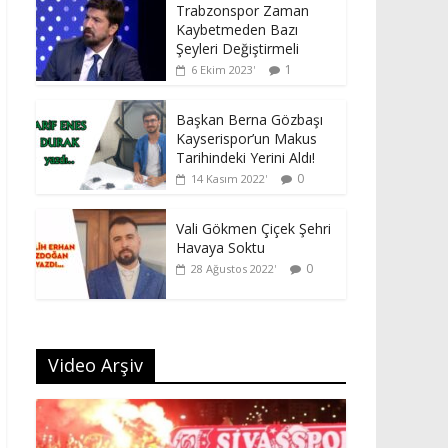
Trabzonspor Zaman
Kaybetmeden Bazı
Şeyleri Değiştirmeli
1
6 Ekim 2023
Başkan Berna Gözbaşı
Kayserispor’un Makus
Tarihindeki Yerini Aldı!
0
14 Kasım 2022
Vali Gökmen Çiçek Şehri
Havaya Soktu
0
28 Ağustos 2022
Video Arşiv