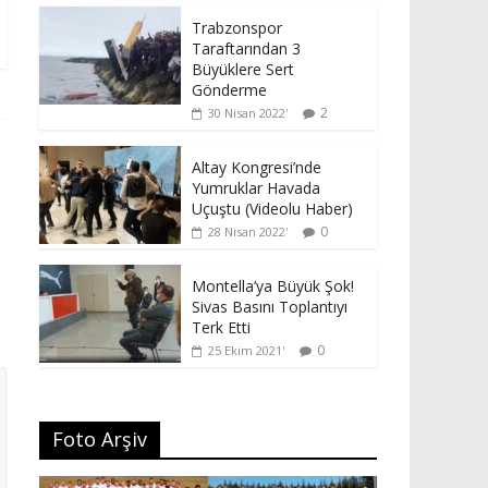
Trabzonspor
Taraftarından 3
Büyüklere Sert
Gönderme
2
30 Nisan 2022
Altay Kongresi’nde
Yumruklar Havada
Uçuştu (Videolu Haber)
0
28 Nisan 2022
Montella’ya Büyük Şok!
Sivas Basını Toplantıyı
Terk Etti
0
25 Ekim 2021
Foto Arşiv