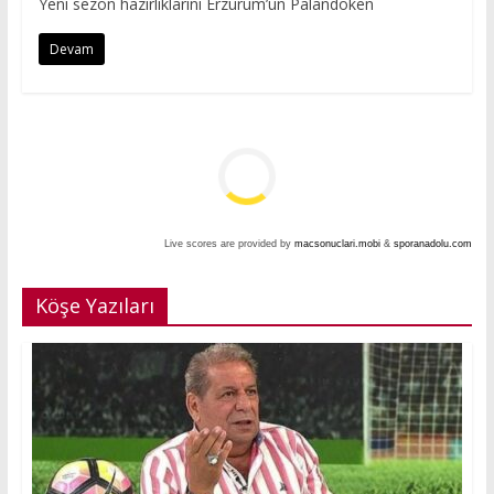
Yeni sezon hazırlıklarını Erzurum’un Palandöken
Devam
Live scores are provided by
macsonuclari.mobi
&
sporanadolu.com
Köşe Yazıları