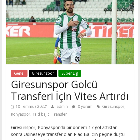
Genel
Giresunspor
Süper Lig
Giresunspor Golcü
Transferi İçin Vites Artırdı
,
10 Temmuz 2022
admin
0 yorum
Giresunspor
,
,
Konyaspor
raid bajic
Transfer
Giresunspor, Konyaspor’da bir dönem 17 gol attıktan
sonra Udinese’ye transfer olan Riad Bajic’in peşine düştü.