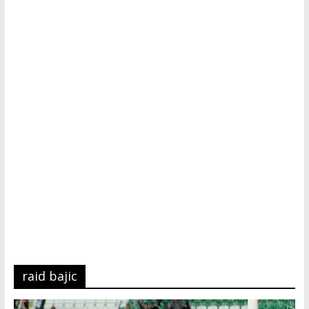
Tutku,
Tek
Adres
raid bajic