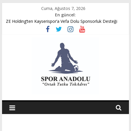
Skip
Cuma, Ağustos 7, 2026
to
En güncel:
content
ZE Holding’ten Kayserispor’a Vefa Dolu Sponsorluk Desteği
Avukat Emir Akpınar’ın Benveri Kitabı Ön Satışa Çıktı
GÜMÜŞORDU GENÇ FK U14 TÜRKİYE ŞAMPİYONASINDA
YARI FİNALDE
Ziya Eren Kayserispor’a Uğurlu Geldi
Spor Dünyasında Yeni Dönem Başlıyor: Zkor!
Spor
Anadolu
Ortak