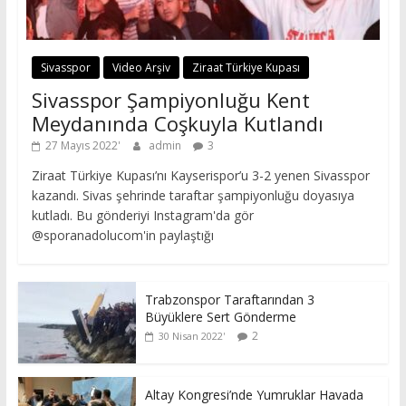
Sivasspor
Video Arşiv
Ziraat Türkiye Kupası
Sivasspor Şampiyonluğu Kent
Meydanında Coşkuyla Kutlandı
27 Mayıs 2022
admin
3
Ziraat Türkiye Kupası’nı Kayserispor’u 3-2 yenen Sivasspor
kazandı. Sivas şehrinde taraftar şampiyonluğu doyasıya
kutladı. Bu gönderiyi Instagram'da gör
@sporanadolucom'in paylaştığı
Trabzonspor Taraftarından 3
Büyüklere Sert Gönderme
2
30 Nisan 2022
Altay Kongresi’nde Yumruklar Havada