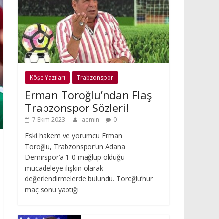
Köşe Yazıları
Trabzonspor
Erman Toroğlu’ndan Flaş
Trabzonspor Sözleri!
7 Ekim 2023
admin
0
Eski hakem ve yorumcu Erman
Toroğlu, Trabzonspor‘un Adana
Demirspor‘a 1-0 mağlup olduğu
mücadeleye ilişkin olarak
değerlendirmelerde bulundu. Toroğlu’nun
maç sonu yaptığı