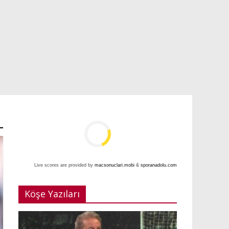
Live scores are provided by
macsonuclari.mobi
&
sporanadolu.com
Köşe Yazıları