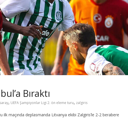
bul’a Bıraktı
,
,
saray
UEFA Şampiyonlar Ligi 2. ön eleme turu
zalgiris
u ilk maçında deplasmanda Litvanya ekibi Zalgiris’le 2-2 berabere