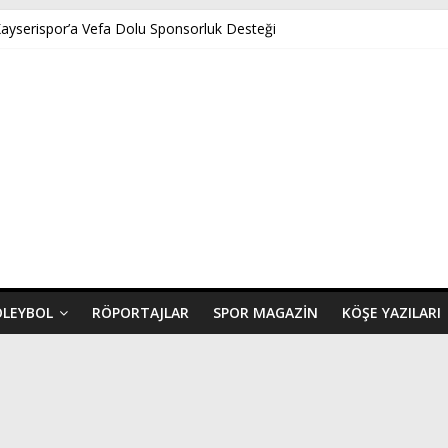
Kayserispor’a Vefa Dolu Sponsorluk Desteği
nar’ın Benveri Kitabı Ön Satışa Çıktı
NÇ FK U14 TÜRKİYE ŞAMPİYONASINDA YARI FİNALDE
ispor’a Uğurlu Geldi
 Yeni Dönem Başlıyor: Zkor!
OLEYBOL
RÖPORTAJLAR
SPOR MAGAZIN
KÖŞE YAZILARI