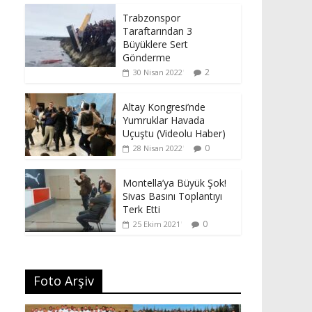
Trabzonspor
Taraftarından 3
Büyüklere Sert
Gönderme
2
30 Nisan 2022
Altay Kongresi’nde
Yumruklar Havada
Uçuştu (Videolu Haber)
0
28 Nisan 2022
Montella’ya Büyük Şok!
Sivas Basını Toplantıyı
Terk Etti
0
25 Ekim 2021
Foto Arşiv