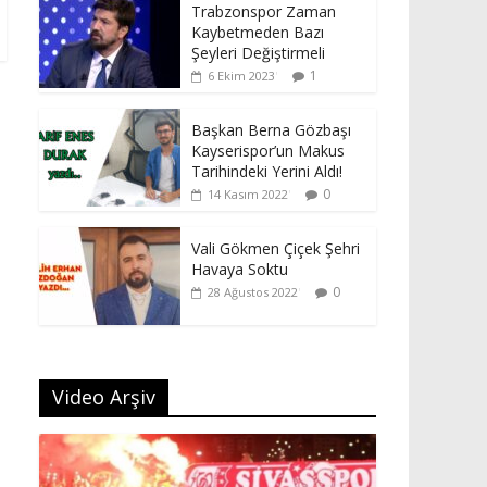
Trabzonspor Zaman
Kaybetmeden Bazı
Şeyleri Değiştirmeli
1
6 Ekim 2023
Başkan Berna Gözbaşı
Kayserispor’un Makus
Tarihindeki Yerini Aldı!
0
14 Kasım 2022
Vali Gökmen Çiçek Şehri
Havaya Soktu
0
28 Ağustos 2022
Video Arşiv