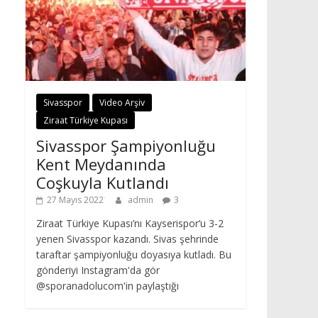
Sivasspor
Video Arşiv
Ziraat Türkiye Kupası
Sivasspor Şampiyonluğu
Kent Meydanında
Coşkuyla Kutlandı
27 Mayıs 2022
admin
3
Ziraat Türkiye Kupası’nı Kayserispor’u 3-2
yenen Sivasspor kazandı. Sivas şehrinde
taraftar şampiyonluğu doyasıya kutladı. Bu
gönderiyi Instagram'da gör
@sporanadolucom'in paylaştığı