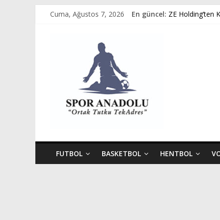
Skip
Cuma, Ağustos 7, 2026
En güncel:
ZE Holding’ten 
to
Avukat Emir Akpı
content
Spor
GÜMÜŞORDU GE
Ziya Eren Kayser
Spor Dünyasında
Anadolu
Ortak
Tutku,
Tek
Adres
FUTBOL
BASKETBOL
HENTBOL
V