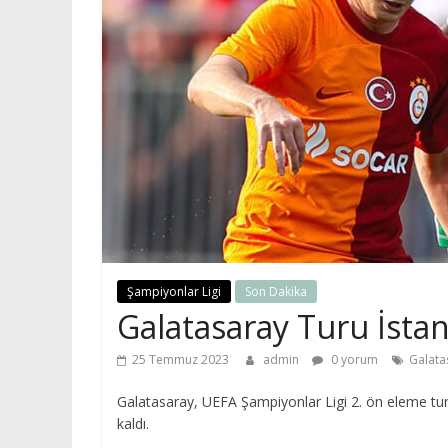
Şampiyonlar Ligi
Son Dakika
Galatasaray Turu İstan
25 Temmuz 2023
admin
0 yorum
Galata
Galatasaray, UEFA Şampiyonlar Ligi 2. ön eleme tur
kaldı.