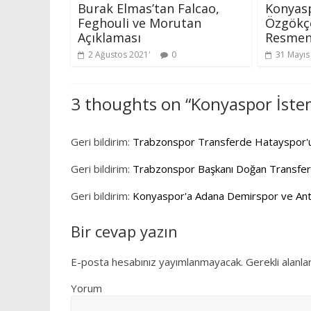
Burak Elmas’tan Falcao,
Konyas
Feghouli ve Morutan
Özgökçe
Açıklaması
Resmen
2 Ağustos 2021
0
31 Mayıs
3 thoughts on “
Konyaspor İstem
Geri bildirim:
Trabzonspor Transferde Hatayspor'un
Geri bildirim:
Trabzonspor Başkanı Doğan Transfer
Geri bildirim:
Konyaspor'a Adana Demirspor ve Anta
Bir cevap yazın
E-posta hesabınız yayımlanmayacak.
Gerekli alanla
Yorum