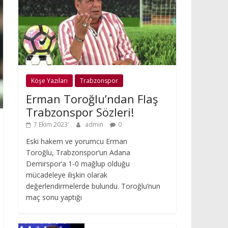
Köşe Yazıları
Trabzonspor
Erman Toroğlu’ndan Flaş
Trabzonspor Sözleri!
7 Ekim 2023
admin
0
Eski hakem ve yorumcu Erman
Toroğlu, Trabzonspor‘un Adana
Demirspor‘a 1-0 mağlup olduğu
mücadeleye ilişkin olarak
değerlendirmelerde bulundu. Toroğlu’nun
maç sonu yaptığı