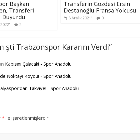
por Başkanı
Transferin Gözdesi Ersin
n, Transferi
Destanoğlu Fransa Yolcusu
 Duyurdu
8 Aralık 2021
0
 2022
2
işti Trabzonspor Kararını Verdi
”
 Kapısını Çalacak! - Spor Anadolu
de Noktayı Koydu! - Spor Anadolu
lyaspor'dan Takviye! - Spor Anadolu
r
*
ile işaretlenmişlerdir