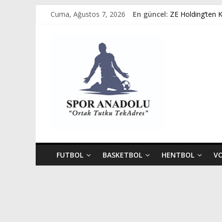
Skip
Cuma, Ağustos 7, 2026
En güncel:
ZE Holding’ten 
to
Avukat Emir Akpı
content
Spor
GÜMÜŞORDU GE
Ziya Eren Kayser
Spor Dünyasında
Anadolu
Ortak
Tutku,
Tek
Adres
FUTBOL
BASKETBOL
HENTBOL
V