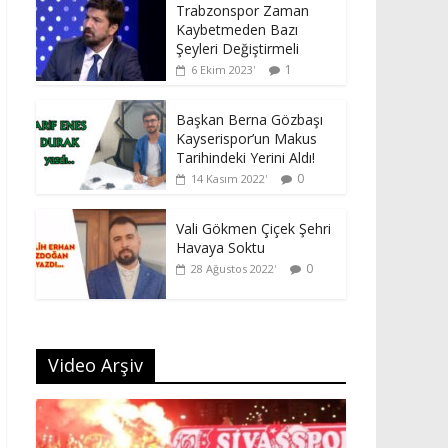
Trabzonspor Zaman
Kaybetmeden Bazı
Şeyleri Değiştirmeli
1
6 Ekim 2023
Başkan Berna Gözbaşı
Kayserispor’un Makus
Tarihindeki Yerini Aldı!
0
14 Kasım 2022
Vali Gökmen Çiçek Şehri
Havaya Soktu
0
28 Ağustos 2022
Video Arşiv