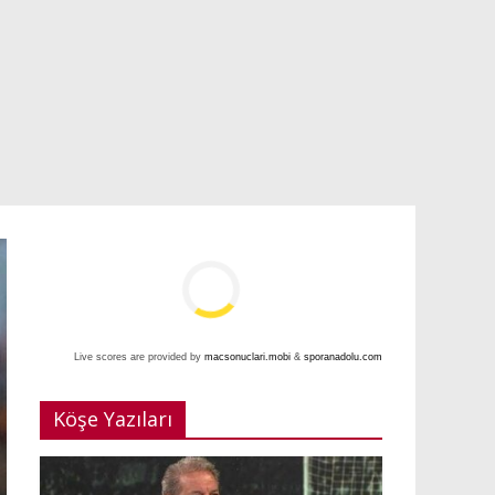
Live scores are provided by
macsonuclari.mobi
&
sporanadolu.com
Köşe Yazıları