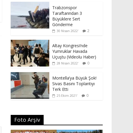
Trabzonspor
Taraftarından 3
Büyüklere Sert
Gönderme
2
30 Nisan 2022
Altay Kongresi’nde
Yumruklar Havada
Uçuştu (Videolu Haber)
0
28 Nisan 2022
Montella’ya Büyük Şok!
Sivas Basını Toplantıyı
Terk Etti
0
25 Ekim 2021
Foto Arşiv