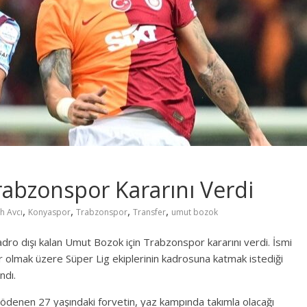
rabzonspor Kararını Verdi
,
,
,
,
h Avcı
Konyaspor
Trabzonspor
Transfer
umut bozok
dro dışı kalan Umut Bozok için Trabzonspor kararını verdi. İsmi
r olmak üzere Süper Lig ekiplerinin kadrosuna katmak istediği
ndı.
ödenen 27 yaşındaki forvetin, yaz kampında takımla olacağı