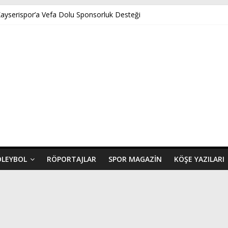
Kayserispor’a Vefa Dolu Sponsorluk Desteği
nar’ın Benveri Kitabı Ön Satışa Çıktı
NÇ FK U14 TÜRKİYE ŞAMPİYONASINDA YARI FİNALDE
ispor’a Uğurlu Geldi
 Yeni Dönem Başlıyor: Zkor!
OLEYBOL
RÖPORTAJLAR
SPOR MAGAZIN
KÖŞE YAZILARI