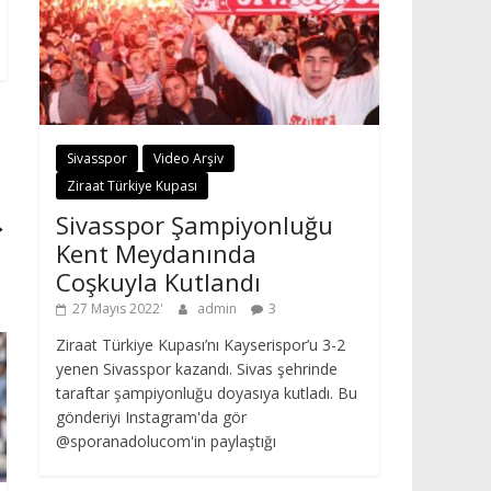
Sivasspor
Video Arşiv
Ziraat Türkiye Kupası
Sivasspor Şampiyonluğu
→
Kent Meydanında
Coşkuyla Kutlandı
27 Mayıs 2022
admin
3
Ziraat Türkiye Kupası’nı Kayserispor’u 3-2
yenen Sivasspor kazandı. Sivas şehrinde
taraftar şampiyonluğu doyasıya kutladı. Bu
gönderiyi Instagram'da gör
@sporanadolucom'in paylaştığı